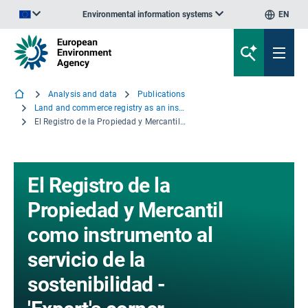
Environmental information systems
EN
An official website of the European Union | How do you know?
Analysis and data
Publications
Land and commerce registry as an instrument for sustainability
El Registro de la Propiedad y Mercantil como instrumento al servicio de la sostenibilidad - 'Expert's corner report'
El Registro de la
Propiedad y Mercantil
como instrumento al
servicio de la
sostenibilidad -