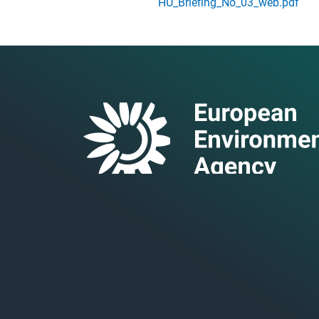
HU_Briefing_No_03_web.pdf