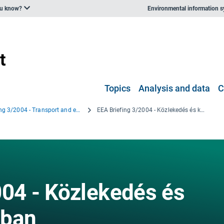
ou know?
Environmental information 
Topics
Analysis and data
C
EEA Briefing 3/2004 - Transport and environment in Europe
EEA Briefing 3/2004 - Közlekedés és környezet Európában
004 - Közlekedés és
ában