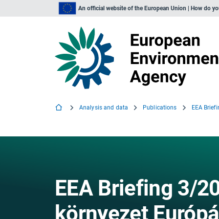
An official website of the European Union | How do y
Analysis and data
Publications
EEA Briefing 3/2
környezet Európ