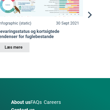
nfographic (static)
30 Sept 2021
evaringsstatus og kortsigtede
endenser for fuglebestande
Læs mere
About us
FAQs
Careers