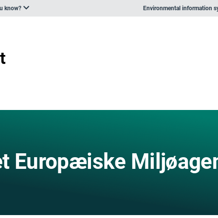
ou know?
Environmental information 
t Europæiske Miljøage