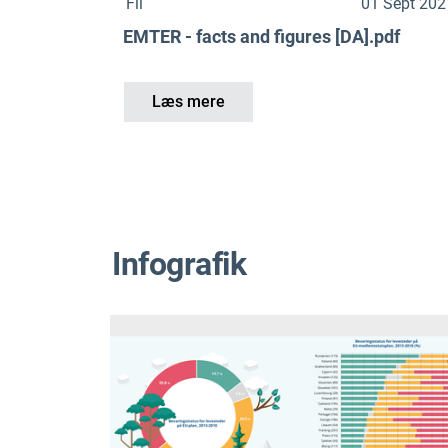
Fil
01 Sept 202
EMTER - facts and figures [DA].pdf
Læs mere
Infografik