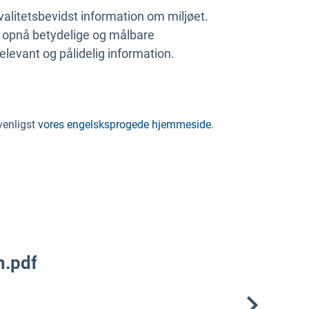
valitetsbevidst information om miljøet.
t opnå betydelige og målbare
relevant og pålidelig information.
 venligst
vores engelsksprogede hjemmeside
.
h.pdf