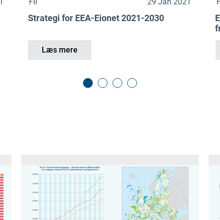
1
Fil
29 Jan 2021
F
Strategi for EEA-Eionet 2021-2030
E
f
Læs mere