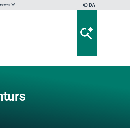
DA
systems
nturs